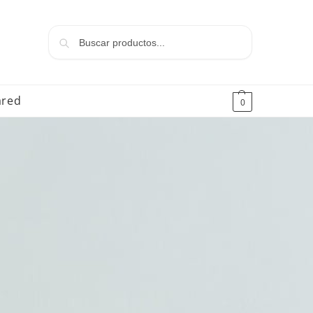
Buscar
ared
0