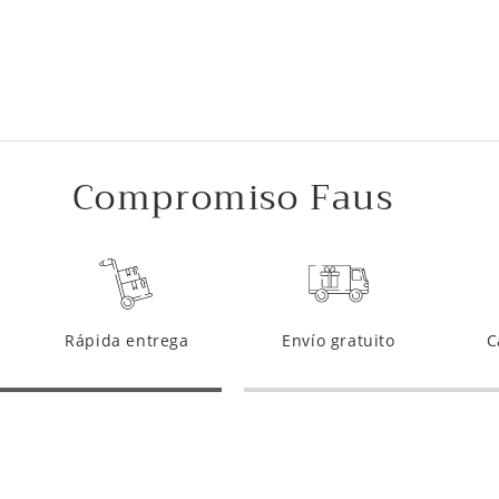
Compromiso Faus
Rápida entrega
Envío gratuito
C
ntes
De
 ambiente
No te c