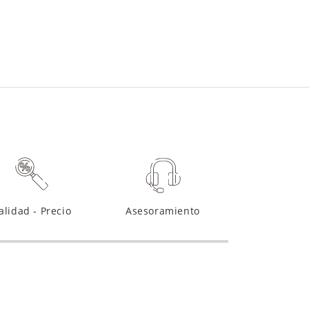
alidad - Precio
Asesoramiento
voluciones
onvence ¡Devuélvelo!